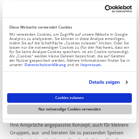
gastronomische Konzepte an, z.B. gesetzte Menüs,
Stehpartys mit Fingerfood, Showcooking in unserer
offenen Küche, Buffets oder eine Mischung aus allen
Varianten, lassen Sie sich von unseren Ideen
Diese Webseite verwendet Cookies
Wir verwenden Cookies, um Zugriffe auf unsere Website in Google
überzeugen!
Analytics zu analysieren. Sie können in diese Analyse einwilligen,
indem Sie auf die Schaltfläche „Cookies zulassen“ klicken. Oder Sie
Nach Verfügbarkeit stellen wir in Kombination ebenso
lassen nur die notwendigen Cookies zu (für den Nachweis, dass wir
für Sie keine Analyse-Cookies speichern, ist ein Cookie notwendig).
gerne unseren Augustinus-Saal inkl. Foyer für
Als „Cookies“ werden kleine Dateien bezeichnet, die auf Geräten
der Nutzer gespeichert werden. Nähere Informationen finden Sie in
Empfänge, Vorführungen oder Tagungen zur
unserer
und im
.
Datenschutzerklärung
Impressum
Verfügung. Fragen Sie einfach an!
Details zeigen
Private Veranstaltungen
Cookies zulassen
Feiern wo andere nur staunen. Laden Sie zu
Familienfeiern, Geburtstagen oder Jubiläen ins
Nur notwendige Cookies verwenden
Restaurant Elbwarte ein. Gerne arbeiten wir ein auf
Ihre Ansprüche angepasstes Konzept, auch für kleinere
Gruppen, aus und beraten Sie zu passenden Speisen