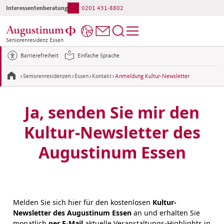
Interessentenberatung:
0201 431-8802
Ihr direkter Kontakt ins Haus:
0201 431-1
Seniorenresidenz Essen
Barrierefreiheit
Einfache Sprache
>
Seniorenresidenzen
>
Essen
>
Kontakt
>
Anmeldung Kultur-Newsletter
Ja, senden Sie mir den
Kultur-Newsletter des
Augustinum Essen
Melden Sie sich hier für den kostenlosen
Kultur-
Newsletter des Augustinum Essen
an und erhalten Sie
monatlich
per E-Mail
aktuelle Veranstaltungs-Highlights in