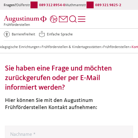
Fragen?
Dülferstr.:
089 312 8954-0
Muthmannstr.:
089 321 9825-2
Frühförderstellen
Barrierefreiheit
Einfache Sprache
ädagogische Einrichtungen
>
Frühförderstellen & Kindertagesstätten
>
Frühförderstellen
>
Kon
Sie haben eine Frage und möchten
zurückgerufen oder per E-Mail
informiert werden?
Hier können Sie mit den Augustinum
Frühförderstellen Kontakt aufnehmen: