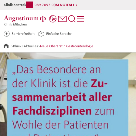
Klinik Zentrale
089 7097-0
|
IM NOTFALL >
Klinik München
Barrierefreiheit
Einfache Sprache
>
Klinik
>
Aktuelles
>
Neue Oberärztin Gastroenterologie