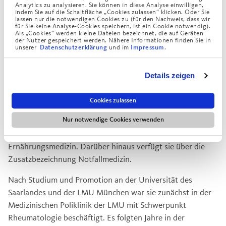
Analytics zu analysieren. Sie können in diese Analyse einwilligen,
indem Sie auf die Schaltfläche „Cookies zulassen“ klicken. Oder Sie
lassen nur die notwendigen Cookies zu (für den Nachweis, dass wir
für Sie keine Analyse-Cookies speichern, ist ein Cookie notwendig).
Als „Cookies“ werden kleine Dateien bezeichnet, die auf Geräten
der Nutzer gespeichert werden. Nähere Informationen finden Sie in
unserer
und im
.
Datenschutzerklärung
Impressum
Details zeigen
Wir freuen uns, dass wir zum 1. September 2024 Frau Dr.
med. Veronika Ziegler als Oberärztin für das Team der
Cookies zulassen
Fachabteilung Gastroenterologie der Augustinum Klinik
München gewinnen konnten. Frau Dr. Ziegler ist Internistin
Nur notwendige Cookies verwenden
und Gastroenterologin mit Schwerpunkt
Ernährungsmedizin. Darüber hinaus verfügt sie über die
Zusatzbezeichnung Notfallmedizin.
Nach Studium und Promotion an der Universität des
Saarlandes und der LMU München war sie zunächst in der
Medizinischen Poliklinik der LMU mit Schwerpunkt
Rheumatologie beschäftigt. Es folgten Jahre in der