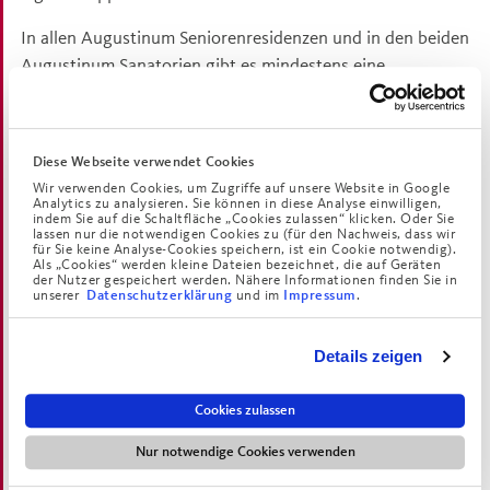
In allen Augustinum Seniorenresidenzen und in den beiden
Augustinum Sanatorien gibt es mindestens eine
zertifizierte Pflegefachkraft mit einer umfassenden
Ausbildung im Bereich Palliative Care. Außerdem gibt es an
jedem Standort eine*n Palliative Care-Beauftragte*n als
Diese Webseite verwendet Cookies
Ansprechpartner*in für Bewohnerinnen und Bewohner,
Wir verwenden Cookies, um Zugriffe auf unsere Website in Google
Zugehörige sowie Mitarbeiter*innen. Die Palliative Care-
Analytics zu analysieren. Sie können in diese Analyse einwilligen,
indem Sie auf die Schaltfläche „Cookies zulassen“ klicken. Oder Sie
Beauftragten beraten, begleiten und organisieren die
lassen nur die notwendigen Cookies zu (für den Nachweis, dass wir
für Sie keine Analyse-Cookies speichern, ist ein Cookie notwendig).
Versorgung der Bewohnerinnen und Bewohner individuell
Als „Cookies“ werden kleine Dateien bezeichnet, die auf Geräten
der Nutzer gespeichert werden. Nähere Informationen finden Sie in
und professionell. Dabei werden alle Abteilungen im Haus
unserer
und im
.
Datenschutzerklärung
Impressum
einbezogen, von der Küche bis zum Pflegedienst. Falls
Bedarf besteht, knüpfen sie an lokale Netzwerke der
Details zeigen
Palliativversorgung an.
Die Konzeptentwicklung Palliative Care im Augustinum
Cookies zulassen
wurde vom Anfang an wissenschaftlich begleitet und wird
Nur notwendige Cookies verwenden
stetig neuen Entwicklungen angepasst, die den