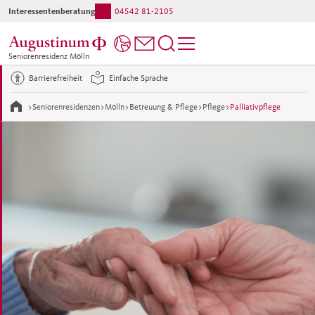
Interessentenberatung:
04542 81-2105
Ihr direkter Kontakt ins Haus:
04542 81-1
Seniorenresidenz Mölln
Barrierefreiheit
Einfache Sprache
>
Seniorenresidenzen
>
Mölln
>
Betreuung & Pflege
>
Pflege
>
Palliativpflege