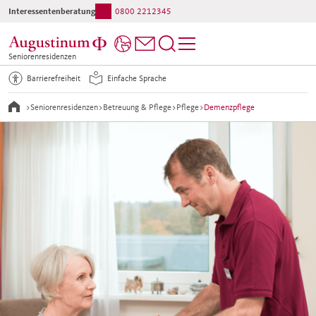
Interessentenberatung:
0800 2212345
Seniorenresidenzen
Barrierefreiheit
Einfache Sprache
>
Seniorenresidenzen
>
Betreuung & Pflege
>
Pflege
>
Demenzpflege