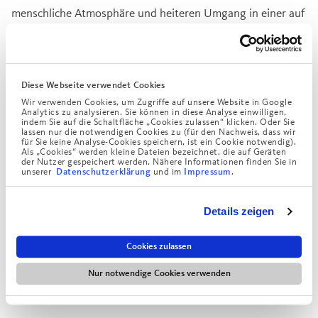
menschliche Atmosphäre und heiteren Umgang in einer auf
ihre Bedürfnisse ausgerichteten Gestaltung des Tages. Sie
werden mit Aufmerksamkeit und Respekt durch speziell
geschulte Pflegefachkräfte mit gerontopsychiatrischer
Kompetenz betreut.
Diese Webseite verwendet Cookies
Wir verwenden Cookies, um Zugriffe auf unsere Website in Google
Laufende Weiterbildung und Schulung der Mitarbeiterinnen
Analytics zu analysieren. Sie können in diese Analyse einwilligen,
indem Sie auf die Schaltfläche „Cookies zulassen“ klicken. Oder Sie
und Mitarbeiter sind uns hier besonders wichtig. Dabei
lassen nur die notwendigen Cookies zu (für den Nachweis, dass wir
für Sie keine Analyse-Cookies speichern, ist ein Cookie notwendig).
profitieren wir von unserem langjährigen Fachwissen aus
Als „Cookies“ werden kleine Dateien bezeichnet, die auf Geräten
der Nutzer gespeichert werden. Nähere Informationen finden Sie in
unseren
behütenden Sanatorien
, die als stationäre
unserer
und im
.
Datenschutzerklärung
Impressum
Pflegeeinrichtungen auf die Demenzpflege spezialisiert
sind.
Details zeigen
1,63
Cookies zulassen
Mio
Nur notwendige Cookies verwenden
an Demenz Erkrankte gibt es in Deutschland