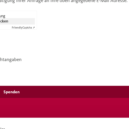
tätigung Ihrer Anfrage an Ihre oben angegebene E-Mail Adresse.
rung
icken
Friendly
Captcha ⇗
ichtangaben
Spenden
ies