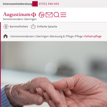
Interessentenberatung:
07551 940-450
Ihr direkter Kontakt ins Haus:
07551 940-0
Seniorenresidenz Überlingen
Barrierefreiheit
Einfache Sprache
>
Seniorenresidenzen
>
Überlingen
>
Betreuung & Pflege
>
Pflege
>
Palliativpflege