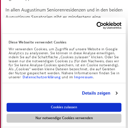
In allen Augustinum Seniorenresidenzen und in den beiden
Augustinum Sanatorien gibt es mindestens eine
zertifizierte Pflegefachkraft mit einer umfassenden
Ausbildung im Bereich Palliative Care. Außerdem gibt es an
jedem Standort eine*n Palliative Care-Beauftragte*n als
Diese Webseite verwendet Cookies
Ansprechpartner*in für Bewohnerinnen und Bewohner,
Wir verwenden Cookies, um Zugriffe auf unsere Website in Google
Zugehörige sowie Mitarbeiter*innen. Die Palliative Care-
Analytics zu analysieren. Sie können in diese Analyse einwilligen,
indem Sie auf die Schaltfläche „Cookies zulassen“ klicken. Oder Sie
Beauftragten beraten, begleiten und organisieren die
lassen nur die notwendigen Cookies zu (für den Nachweis, dass wir
für Sie keine Analyse-Cookies speichern, ist ein Cookie notwendig).
Versorgung der Bewohnerinnen und Bewohner individuell
Als „Cookies“ werden kleine Dateien bezeichnet, die auf Geräten
der Nutzer gespeichert werden. Nähere Informationen finden Sie in
und professionell. Dabei werden alle Abteilungen im Haus
unserer
und im
.
Datenschutzerklärung
Impressum
einbezogen, von der Küche bis zum Pflegedienst. Falls
Bedarf besteht, knüpfen sie an lokale Netzwerke der
Details zeigen
Palliativversorgung an.
Die Konzeptentwicklung Palliative Care im Augustinum
Cookies zulassen
wurde vom Anfang an wissenschaftlich begleitet und wird
Nur notwendige Cookies verwenden
stetig neuen Entwicklungen angepasst, die den